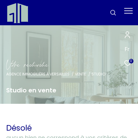
Fr
V
o
r
e
r
e
c
e
c
e
0
AGENCE IMMOBILIÈRE À VERSAILLES
VENTE
STUDIO
Studio en vente
Désolé
aucun bien ne correspond à vos critères de