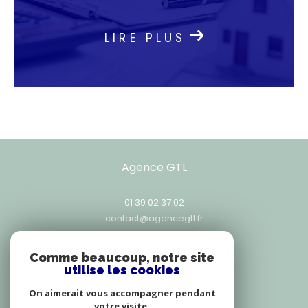
Contactez notre agence
LIRE PLUS
immobilière
Prêts à concrétiser votre projet immobilier ?
Contactez l'Agence GTL au 01 39 02 37 02, par
e-mail à
contact@agencegtl.fr,
ou venez nous
rencontrer au 25, rue Exelmans, 78000
Versailles. Ensemble, construisons l’avenir de
vos ambitions immobilières.
Agence GTL
01 39 02 37 02
contact@agencegtl.fr
25, rue Exelmans
78000
versailles
Comme beaucoup, notre site
utilise les cookies
On aimerait vous accompagner pendant
votre visite.