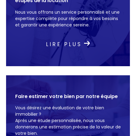
étapes de la location
accompagnement personnalisé pour toute
Nous vous offrons un service personnalisé et une
transaction immobilière et laissez-nous vous
expertise complète pour répondre à vos besoins
guider avec efficacité.
et garantir une expérience sereine.
Estimation immobilière
LIRE PLUS
Besoin d’une estimation immobilière gratuite ?
nous réalisons une estimation immobilière
précise et fiable grâce à une étude
comparative de marché. Que ce soit pour
estimer votre bien ou pour mieux comprendre
Faire estimer votre bien par notre équipe
les tendances du marché, notre expertise
vous garantit une évaluation pertinente pour
Vous désirez une évaluation de votre bien
orienter vos décisions.
immobilier ?
Après une étude personnalisée, nous vous
donnerons une estimation précise de la valeur de
votre bien.