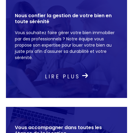
notre agence met à votre disposition une
sélection de biens adaptés à vos attentes.
Nous confier la gestion de votre bien en
Parcourez nos annonces de location et
toute sérénité
trouvez le logement idéal, grâce à un
Vous souhaitez faire gérer votre bien immobilier
accompagnement personnalisé et une
par des professionnels ? Notre équipe vous
parfaite connaissance du marché local.
propose son expertise pour louer votre bien au
juste prix afin d'assurer sa durabilité et votre
Vente immobilière
sérénité.
Confiez-nous la vente immobilière de votre
propriété et bénéficiez d’une expertise
LIRE PLUS
pointue pour optimiser chaque étape de la
transaction. Grâce à notre réseau local, nous
diffusons vos annonces de vente auprès des
bons acheteurs.
Nous mettons un point d’honneur à valoriser
chaque bien avec des solutions sur mesure,
Vous accompagner dans toutes
les
qu’il s’agisse de vendre son bien. Profitez d’un