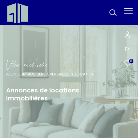
Fr
V
o
r
e
r
e
c
e
c
e
0
AGENCE IMMOBILIÈRE À VERSAILLES
LOCATION
Annonces de locations
immobilières