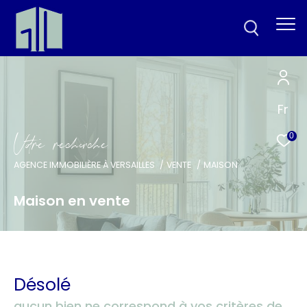
Fr
V
o
r
e
r
e
c
e
c
e
0
AGENCE IMMOBILIÈRE À VERSAILLES
VENTE
MAISON
Maison en vente
Désolé
aucun bien ne correspond à vos critères de