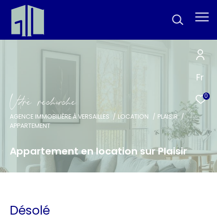
Fr
V
o
r
e
r
e
c
e
c
e
0
AGENCE IMMOBILIÈRE À VERSAILLES
LOCATION
PLAISIR
APPARTEMENT
Appartement en location sur Plaisir
Désolé